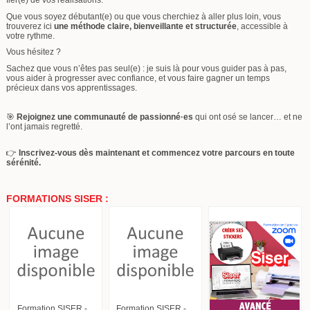
fier(e) de vos réalisations.
Que vous soyez débutant(e) ou que vous cherchiez à aller plus loin, vous
trouverez ici
une méthode claire, bienveillante et structurée
, accessible à
votre rythme.
Vous hésitez ?
Sachez que vous n’êtes pas seul(e) : je suis là pour vous guider pas à pas,
vous aider à progresser avec confiance, et vous faire gagner un temps
précieux dans vos apprentissages.
🎯
Rejoignez une communauté de passionné·es
qui ont osé se lancer… et ne
l’ont jamais regretté.
👉
Inscrivez-vous dès maintenant et commencez votre parcours en toute
sérénité.
FORMATIONS SISER :
Formation SISER -
Formation SISER -